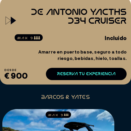
DE Antonio Yacths
D34 Cruiser
Incluido
MAX 9
Amarre en puerto base, seguro a todo
riesgo, bebidas, hielo, toallas.
DESDE
€ 900
RESERVA TU EXPERIENCIA
BARCOS & YATES
MAX 9