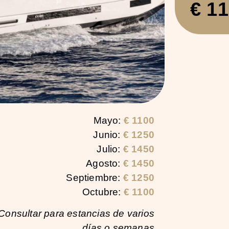
€ 1
Mayo:
€
1100
Junio:
€
1250
Julio:
€
1450
Agosto:
€
1450
Septiembre:
€ 1250
Octubre:
€
1100
Consultar para estancias de varios
días o semanas